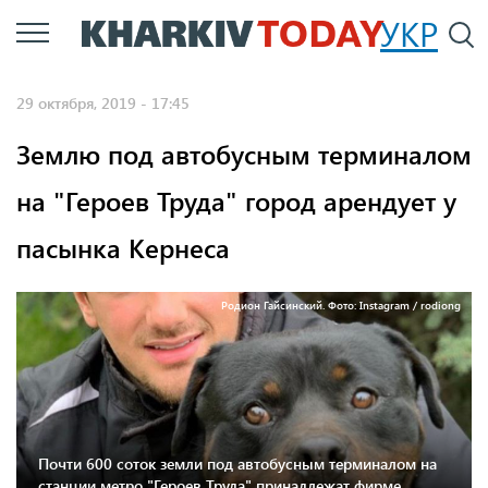
Перейти
УКР
По
к
основному
29 октября, 2019 - 17:45
содержанию
Землю под автобусным терминалом
на "Героев Труда" город арендует у
пасынка Кернеса
Родион Гайсинский. Фото: Instagram / rodiong
Почти 600 соток земли под автобусным терминалом на
станции метро "Героев Труда" принадлежат фирме