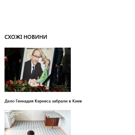
СХОЖІ НОВИНИ
Дело Геннадия Кернеса забрали в Киев