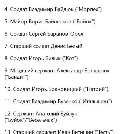
4. Солдат Владимир Байдюк ("Морпех")
5. Майор Борис Байненков ("Бойок")
6. Солдат Сергей Баранов-Орел
7. Старший солдат Денис Белый
8. Солдат Игорь Билык ("Кот")
9. Младший сержант Александр Бондарюк
("Бандит")
10. Солдат Игорь Брановицкий ("Натрий").
11. Солдат Владимир Бузенко ("Итальянец")
12. Сержант Анатолий Буйлук
("Буйок"/"Весельчак")
13. Старший сержант Иван Витишин ("Тесть")