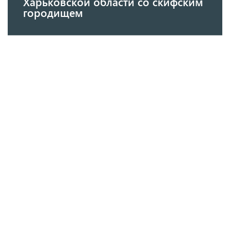
Харьковской области со скифским
городищем