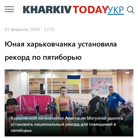
Перейти
УКР
По
к
основному
01 февраля, 2020 - 12:35
содержанию
Юная харьковчанка установила
рекорд по пятиборью
Харьковской легкоатлетке Анастасии Матузной удалось
установить национальный рекорд для помещений в
пятиборье.