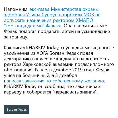
Напомним,
экс-глава Министерства охраны
здоровья Ульяна Супрун попросила МОЗ не
допускать назначения ректором ХМАПО
"торговца детьми" Федака
. Она напомнила, что
Федак помогал продавать детей на усыновление
за границу.
Как писал KHARKIV Today, спустя два месяца после
увольнения из ХОГА Богдан Федак подал
декларацию в качестве кандидата на должность
ректора Харьковской академии последипломного
образования. Ранее, в декабре 2019 года, Федак
ушел на больничный, а 3 декабря
н
аписал
заявление по собственному желанию
.
KHARKIV Today он сообщил, что заканчивает
карьеру и собирается "передавать знания".
Богдан Федак