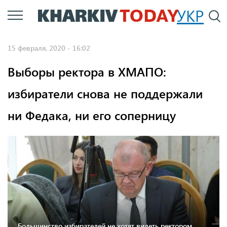
Перейти
УКР
По
к
основному
15 февраля, 2020 - 16:02
содержанию
Выборы ректора в ХМАПО:
избиратели снова не поддержали
ни Федака, ни его соперницу
Большинство избирателей не хотят видеть ректором