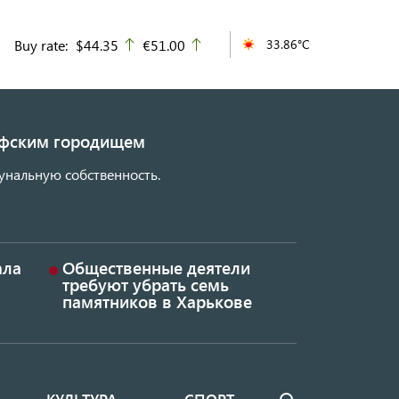
Buy rate:
$44.35
€51.00
33.86°C
up
up
кифским городищем
унальную собственность.
ала
Общественные деятели
требуют убрать семь
памятников в Харькове