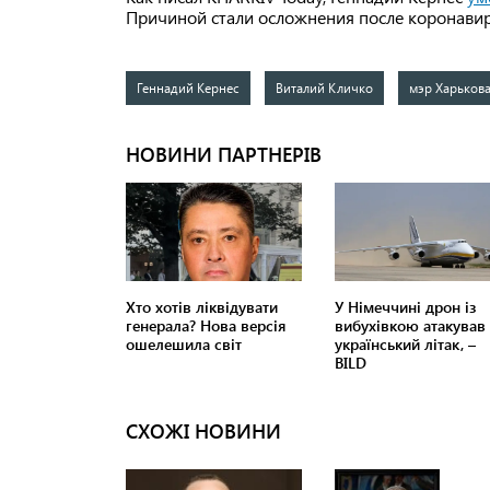
Причиной стали осложнения после коронавир
Геннадий Кернес
Виталий Кличко
мэр Харьков
СХОЖІ НОВИНИ