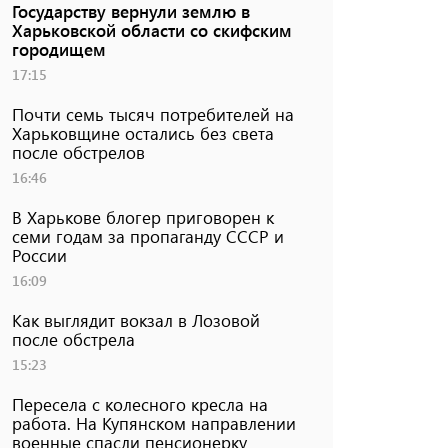
Государству вернули землю в
Харьковской области со скифским
городищем
17:15
Почти семь тысяч потребителей на
Харьковщине остались без света
после обстрелов
16:46
В Харькове блогер приговорен к
семи годам за пропаганду СССР и
России
16:09
Как выглядит вокзал в Лозовой
после обстрела
15:23
Пересела с колесного кресла на
работа. На Купянском направлении
военные спасли пенсионерку