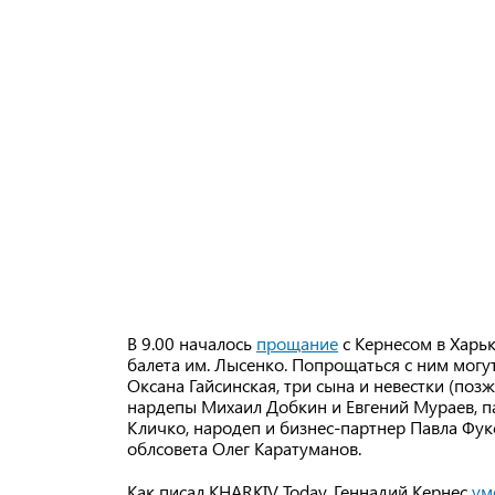
В 9.00 началось
прощание
с Кернесом в Харь
балета им. Лысенко. Попрощаться с ним могу
Оксана Гайсинская, три сына и невестки (позж
нардепы Михаил Добкин и Евгений Мураев, п
Кличко, народеп и бизнес-партнер Павла Фук
облсовета Олег Каратуманов.
Как писал KHARKIV Today, Геннадий Кернес
ум