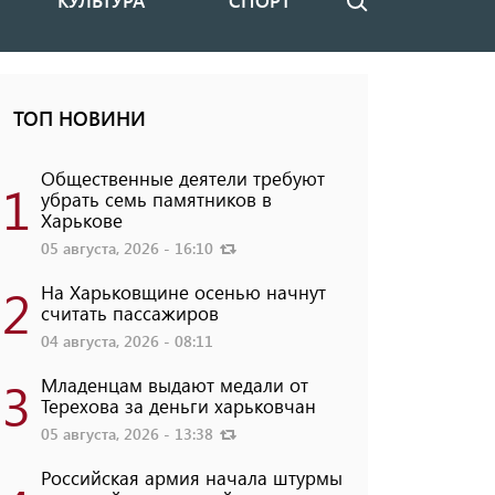
КУЛЬТУРА
СПОРТ
Поиск
ТОП НОВИНИ
Общественные деятели требуют
1
убрать семь памятников в
Харькове
05 августа, 2026 - 16:10
2
На Харьковщине осенью начнут
считать пассажиров
04 августа, 2026 - 08:11
3
Младенцам выдают медали от
Терехова за деньги харьковчан
05 августа, 2026 - 13:38
Российская армия начала штурмы