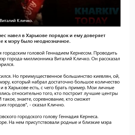
 Виталий Кличко.
ес навел в Харькове порядок и ему доверяет
е к мэру было неоднозначное.
м городским головой Геннадием Кернесом. Проводить
мэр города-миллионника Виталий Кличко. Он рассказал
орился.
ился. Но преимущественное большинство киевлян, ой,
к мэру, который набрал достаточно большое количество
 и в Харькове есть, с чего брать пример. Мои личные
ились относительно того, кто построит лучшие центры
 такое, знаете, соревнование, кто сможет
х городов", - сказал Клично.
овского городского голову Геннадия Кернеса.
ре. На нем присутствовали родные и близкие мэра