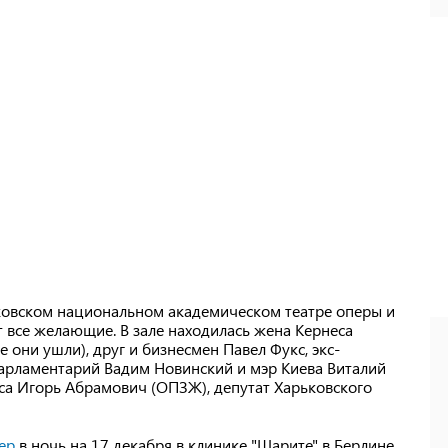
ковском национальном академическом театре оперы и
т все желающие. В зале находилась жена Кернеса
е они ушли), друг и бизнесмен Павел Фукс, экс-
арламентарий Вадим Новинский и мэр Киева Виталий
са Игорь Абрамович (ОПЗЖ), депутат Харьковского
ер
в ночь на 17 декабря в клинике "Шарите" в Берлине.