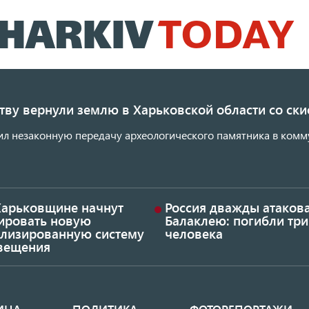
Перейти
к
основному
содержанию
ству вернули землю в Харьковской области со с
ил незаконную передачу археологического памятника в комм
Харьковщине начнут
Россия дважды атаков
тировать новую
Балаклею: погибли три
ализированную систему
человека
вещения