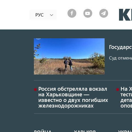
РУС
Государ
Суд отмен
Россия обстреляла вокзал
На 
на Харьковщине —
тес
известно о двух погибших
дет
железнодорожниках
опо