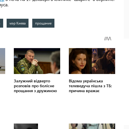
уса.
а
мэр Киева
прощание