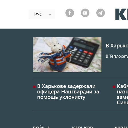
РУС
В Харько
В Теплосет
В Харькове задержали
Каб
офицера Нацгвардии за
наз
помощь уклонисту
заме
Син