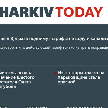
Перейти
к
основному
содержанию
ве в 3,5 раза поднимут тарифы на воду и канал
ях говорят, что действующий тариф только на треть покрывае
мин согласовал
Из-за жары трасса на
начение шестого
Харьковщине стала
стителя Олега
опасной
егубова