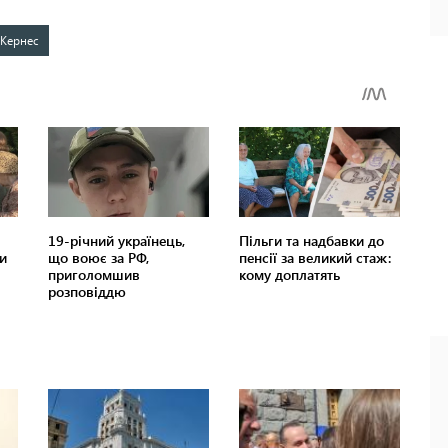
 Кернес