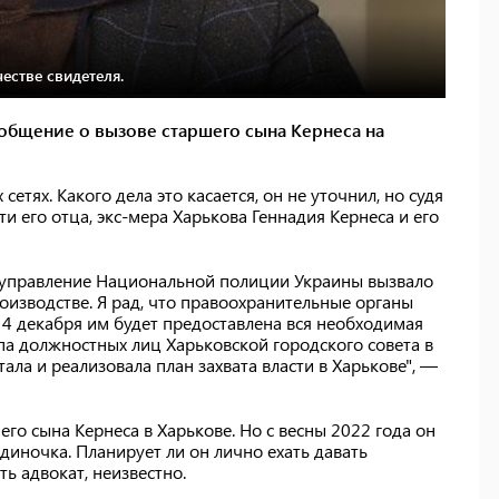
естве свидетеля.
общение о вызове старшего сына Кернеса на
етях. Какого дела это касается, он не уточнил, но судя
ти его отца, экс-мера Харькова Геннадия Кернеса и его
 управление Национальной полиции Украины вызвало
оизводстве. Я рад, что правоохранительные органы
 4 декабря им будет предоставлена вся необходимая
па должностных лиц Харьковской городского совета в
ала и реализовала план захвата власти в Харькове", —
го сына Кернеса в Харькове. Но с весны 2022 года он
одиночка. Планирует ли он лично ехать давать
ть адвокат, неизвестно.