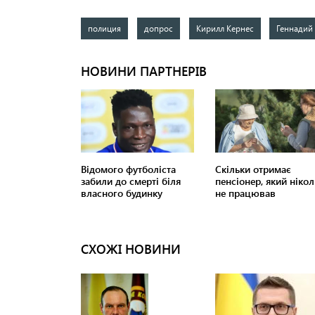
полиция
допрос
Кирилл Кернес
Геннадий
СХОЖІ НОВИНИ