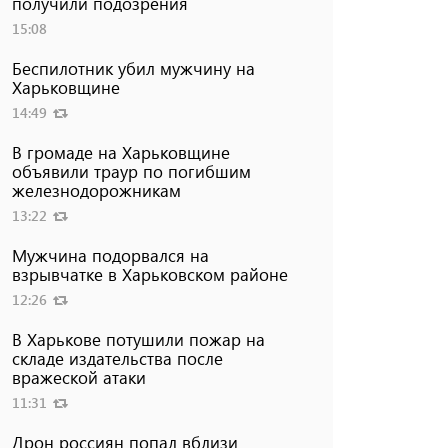
получили подозрения
15:08
Беспилотник убил мужчину на
Харьковщине
14:49
В громаде на Харьковщине
объявили траур по погибшим
железнодорожникам
13:22
Мужчина подорвался на
взрывчатке в Харьковском районе
12:26
В Харькове потушили пожар на
складе издательства после
вражеской атаки
11:31
Дрон россиян попал вблизи