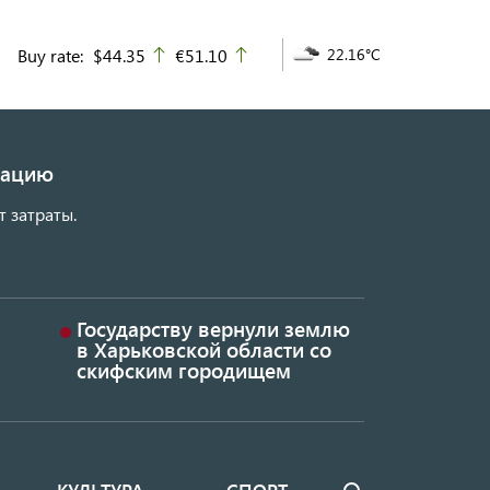
Buy rate:
$44.35
€51.10
22.16°C
up
up
изацию
т затраты.
Государству вернули землю
в Харьковской области со
скифским городищем