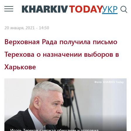
Перейти
УКР
По
к
основному
20 января, 2021 - 14:50
содержанию
Верховная Рада получила письмо
Терехова о назначении выборов в
Харькове
Фото: KHARKIV Today
Игорь Терехов сдержал обещание и отправил