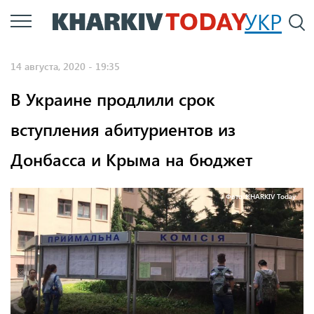
Перейти
УКР
По
к
основному
14 августа, 2020 - 19:35
содержанию
В Украине продлили срок
вступления абитуриентов из
Донбасса и Крыма на бюджет
Фото: KHARKIV Today.