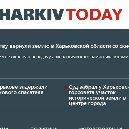
Перейти
к
основному
содержанию
ству вернули землю в Харьковской области со с
ил незаконную передачу археологического памятника в комм
арькове задержали
Суд забрал у Харьковс
кового спасателя
горсовета участок
исторической земли в
центре города