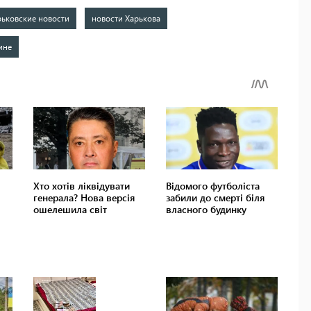
рьковские новости
новости Харькова
ине