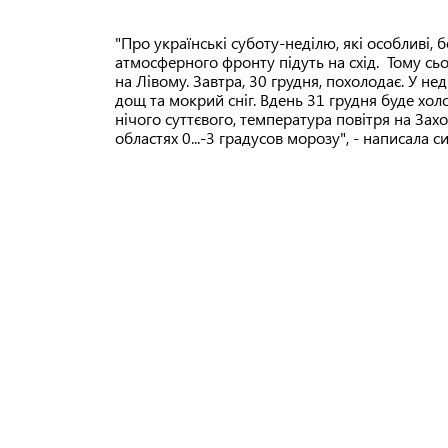
"Про українські суботу-неділю, які особливі, 
атмосферного фронту підуть на схід. Тому сьо
на Лівому. Завтра, 30 грудня, похолодає. У нед
дощ та мокрий сніг. Вдень 31 грудня буде хол
нічого суттєвого, температура повітря на Заход
областях 0...-3 градусов морозу", - написала с