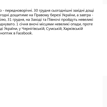
бо - передноворічні. 30 грудня сьогоднішні західні дощі
годні дощитиме на Правому березі України, а завтра -
ілю, 31 грудня, на Заході та Півночі пройдуть невеликі
однувато. 1 січня вночі місцями невеликі опади, проте
і України, у Чернігівській, Сумській, Харківській
иноптик в Facebook.