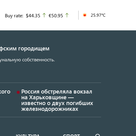
Buy rate:
$44.35
€50.95
25.97°C
up
up
кифским городищем
унальную собственность.
кого
Россия обстреляла вокзал
на Харьковщине —
известно о двух погибших
железнодорожниках