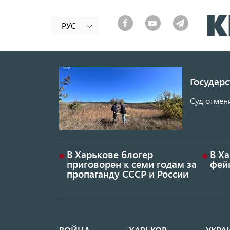
РУС
Государ
Суд отмен
В Харькове блогер
В Х
приговорен к семи годам за
фей
пропаганду СССР и России