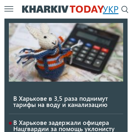
Перейти
УКР
По
к
основному
содержанию
В Харькове в 3,5 раза поднимут
тарифы на воду и канализацию
В Харькове задержали офицера
Нацгвардии за помощь уклонисту