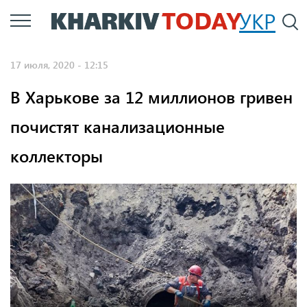
Перейти
УКР
По
к
основному
17 июля, 2020 - 12:15
содержанию
В Харькове за 12 миллионов гривен
почистят канализационные
коллекторы