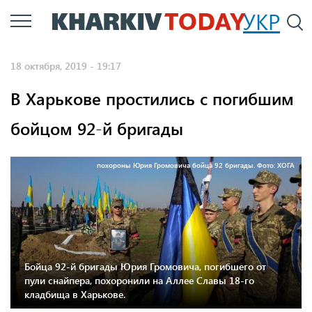
Перейти
УКР
По
к
основному
18 октября, 2019 - 19:17
содержанию
В Харькове простились с погибшим
бойцом 92-й бригады
похороны Юрия Громовича бойца 92 бригады. Фото: ХОГА
Бойца 92-й бригады Юрия Громовича, погибшего от
пули снайпера, похоронили на Аллее Славы 18-го
кладбища в Харькове.