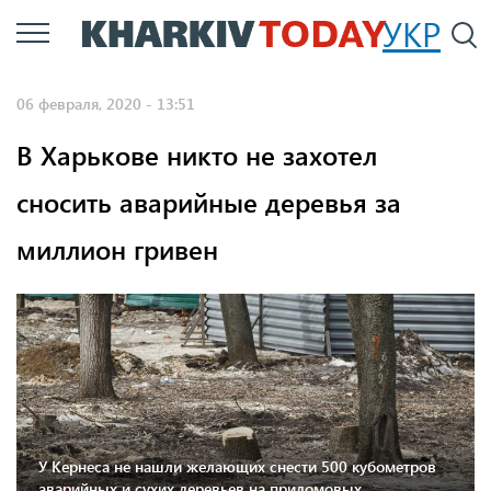
Перейти
УКР
По
к
основному
06 февраля, 2020 - 13:51
содержанию
В Харькове никто не захотел
сносить аварийные деревья за
миллион гривен
У Кернеса не нашли желающих снести 500 кубометров
аварийных и сухих деревьев на придомовых