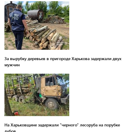
За вырубку деревьев в пригороде Харькова задержали двух
мужчин
На Харьковщине задержали "черного" лесоруба на порубке
дубов