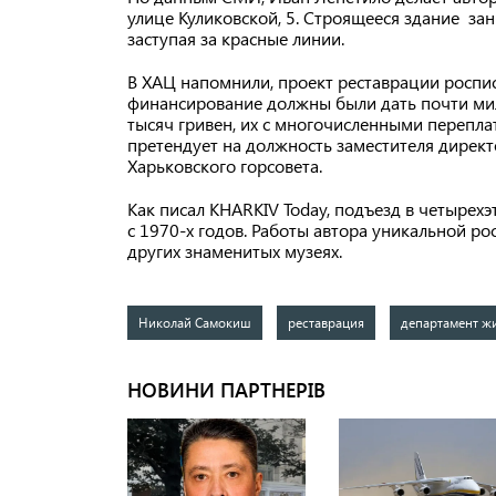
улице Куликовской, 5. Строящееся здание зан
заступая за красные линии.
В ХАЦ напомнили, проект реставрации роспи
финансирование должны были дать почти милл
тысяч гривен, их с многочисленными перепл
претендует на должность заместителя дирек
Харьковского горсовета.
Как писал KHARKIV Today, подъезд в четыре
с 1970-х годов. Работы автора уникальной р
других знаменитых музеях.
Николай Самокиш
реставрация
департамент ж