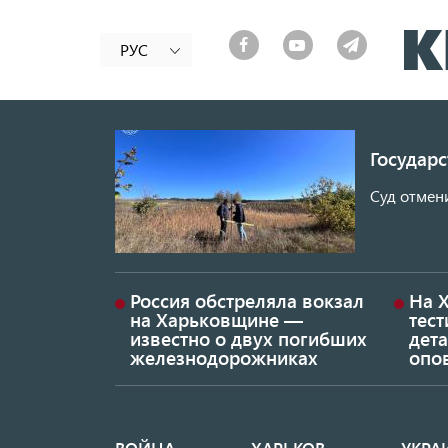
РУС
Государ
Суд отмен
Россия обстреляла вокзал
На 
на Харьковщине —
тес
известно о двух погибших
дет
железнодорожниках
опо