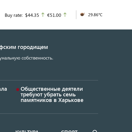
Buy rate:
$44.35
€51.00
29.86°C
up
up
кифским городищем
унальную собственность.
ала
Общественные деятели
требуют убрать семь
памятников в Харькове