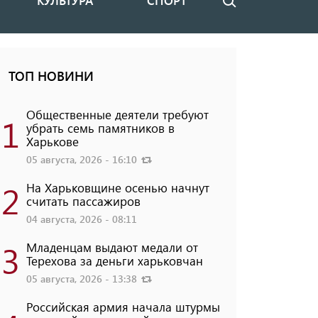
КУЛЬТУРА
СПОРТ
Поиск
ТОП НОВИНИ
Общественные деятели требуют
1
убрать семь памятников в
Харькове
05 августа, 2026 - 16:10
2
На Харьковщине осенью начнут
считать пассажиров
04 августа, 2026 - 08:11
3
Младенцам выдают медали от
Терехова за деньги харьковчан
05 августа, 2026 - 13:38
Российская армия начала штурмы