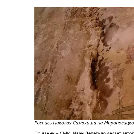
Роспись Николая Самокиша на Мироносицкой,
По данным СМИ, Иван Лепетило делает автор