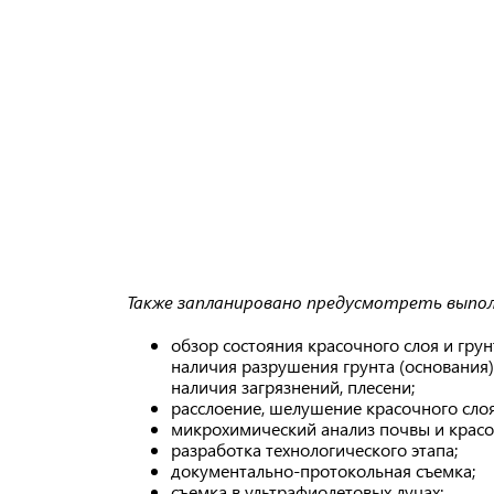
Также запланировано предусмотреть выпол
обзор состояния красочного слоя и грун
наличия разрушения грунта (основания),
наличия загрязнений, плесени;
расслоение, шелушение красочного слоя
микрохимический анализ почвы и красо
разработка технологического этапа;
документально-протокольная съемка;
съемка в ультрафиолетовых лучах;