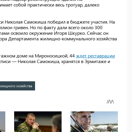
имает собой практически весь тротуар, далеко
си Николая Самокиша победил в бюджете участия. На
ион гривен. Но по факту дали всего около 300
атами освоило окружение Игоря Шкурко. Сейчас он
тора Департамента жилищно-коммунального хозяйства
хэтажном доме на Мироносицкой, 44
ждет реставрации
осписи — Николая Самокиша, хранятся в Эрмитаже и
илищного хозяйства