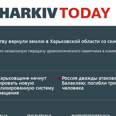
Перейти
к
основному
содержанию
ству вернули землю в Харьковской области со с
ил незаконную передачу археологического памятника в комм
Харьковщине начнут
Россия дважды атаков
тировать новую
Балаклею: погибли три
ализированную систему
человека
вещения