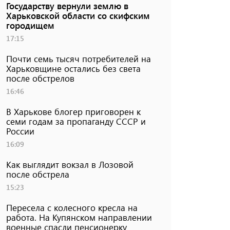
Государству вернули землю в
Харьковской области со скифским
городищем
17:15
Почти семь тысяч потребителей на
Харьковщине остались без света
после обстрелов
16:46
В Харькове блогер приговорен к
семи годам за пропаганду СССР и
России
16:09
Как выглядит вокзал в Лозовой
после обстрела
15:23
Пересела с колесного кресла на
работа. На Купянском направлении
военные спасли пенсионерку