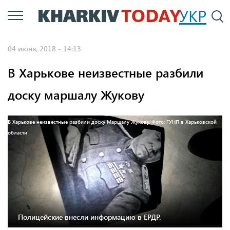
Перейти
УКР
По
к
основному
04 июня, 2018 - 14:13
содержанию
В Харькове неизвестные разбили
доску маршалу Жукову
В Харькове неизвестные разбили доску Маршалу Жукову. Фото: ГУНП в Харьковской
области
Полицейские внесли информацию в ЕРДР.