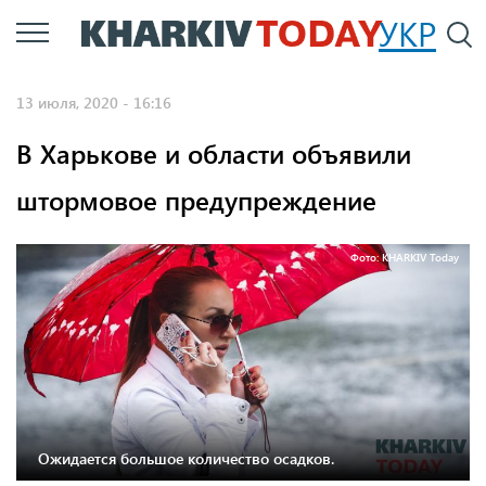
Перейти
УКР
По
к
основному
13 июля, 2020 - 16:16
содержанию
В Харькове и области объявили
штормовое предупреждение
Фото: KHARKIV Today
Ожидается большое количество осадков.