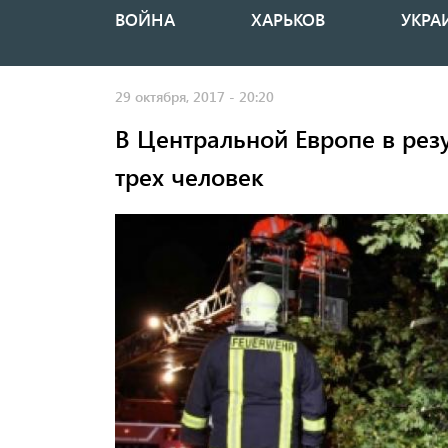
ВОЙНА
ХАРЬКОВ
УКРА
Основная
навигация
29 октября, 2017 - 20:20
В Центральной Европе в резу
трех человек