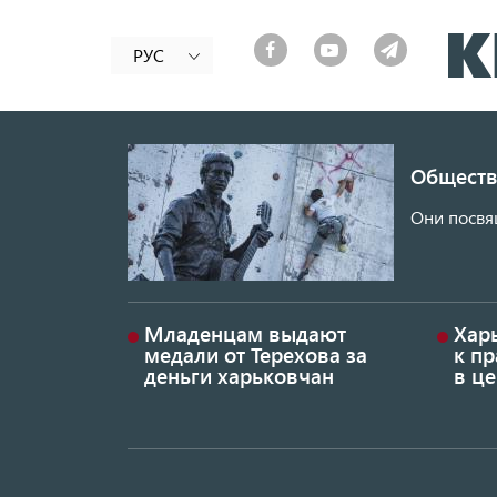
РУС
Обществ
Они посвя
Младенцам выдают
Хар
медали от Терехова за
к пр
деньги харьковчан
в це