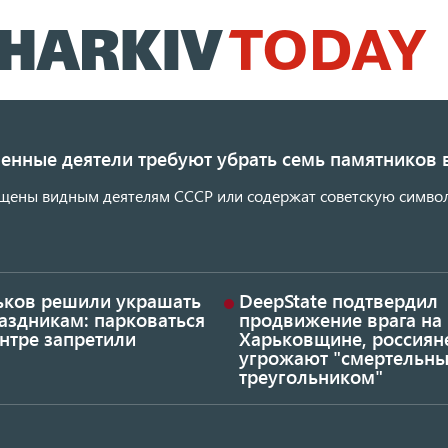
Перейти
к
основному
содержанию
енные деятели требуют убрать семь памятников 
щены видным деятелям СССР или содержат советскую символ
ьков решили украшать
DeepState подтвердил
аздникам: парковаться
продвижение врага на
нтре запретили
Харьковщине, россиян
угрожают "смертельн
треугольником"