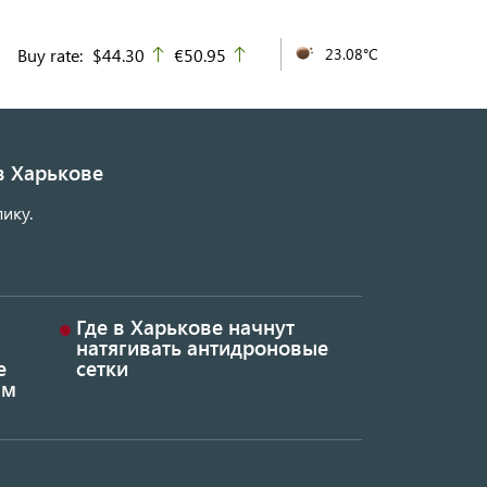
Buy rate:
$44.30
€50.95
23.08°C
up
up
в Харькове
ику.
Где в Харькове начнут
натягивать антидроновые
е
сетки
ым