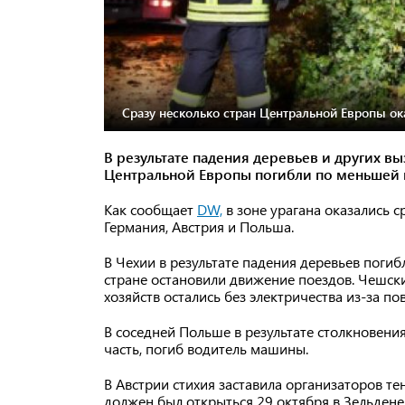
Сразу несколько стран Центральной Европы ока
В результате падения деревьев и других в
Центральной Европы погибли по меньшей 
Как сообщает
DW,
в зоне урагана оказались с
Германия, Австрия и Польша.
В Чехии в результате падения деревьев поги
стране остановили движение поездов. Чешски
хозяйств остались без электричества из-за п
В соседней Польше в результате столкновени
часть, погиб водитель машины.
В Австрии стихия заставила организаторов т
должен был открыться 29 октября в Зельдене