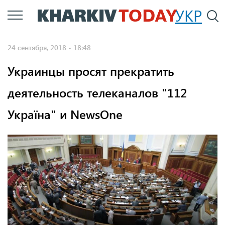
Перейти
УКР
По
к
основному
24 сентября, 2018 - 18:48
содержанию
Украинцы просят прекратить
деятельность телеканалов "112
Україна" и NewsOne