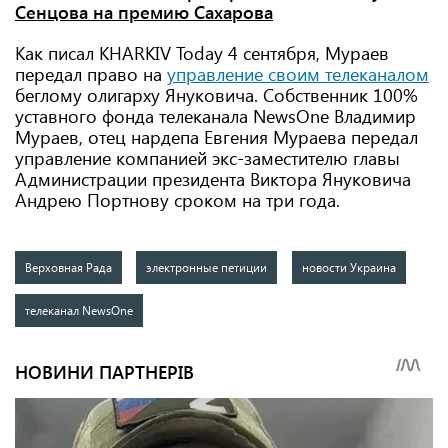
Сенцова на премию Сахарова
Как писал KHARKIV Today
4 сентября, Мураев
передал право на
управление своим телеканалом
беглому олигарху Януковича. Собственник 100%
уставного фонда телеканала NewsOne Владимир
Мураев, отец нардепа Евгения Мураева передал
управление компанией экс-заместителю главы
Администрации президента Виктора Януковича
Андрею Портнову сроком на три года.
Верховная Рада
электронные петиции
новости Украина
телеканал NewsOne