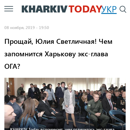
Перейти
УКР
По
к
основному
08 ноября, 2019 - 19:50
содержанию
Прощай, Юлия Светличная! Чем
запомнится Харькову экс-глава
ОГА?
KHARKIV Today вспоминает, чем отличилась экс-глава