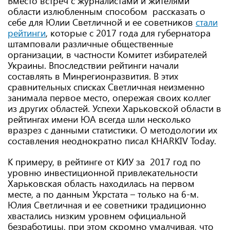
Вместо встреч с журналистами и жителями
области излюбленным способом рассказать о
себе для Юлии Светличной и ее советников
стали
рейтинги
, которые с 2017 года для губернатора
штамповали различные общественные
организации, в частности Комитет избирателей
Украины. Впоследствии рейтинги начали
составлять в Минрегионразвития. В этих
сравнительных списках Светличная неизменно
занимала первое место, опережая своих коллег
из других областей. Успехи Харьковской области в
рейтингах имени ЮА всегда шли несколько
вразрез с данными статистики. О методологии их
составления неоднократно писал KHARKIV Today.
К примеру, в рейтинге от КИУ за 2017 год по
уровню инвестиционной привлекательности
Харьковская область находилась на первом
месте, а по данным Укрстата – только на 6-м.
Юлия Светличная и ее советники традиционно
хвастались низким уровнем официальной
безработицы, при этом скромно умалчивая, что