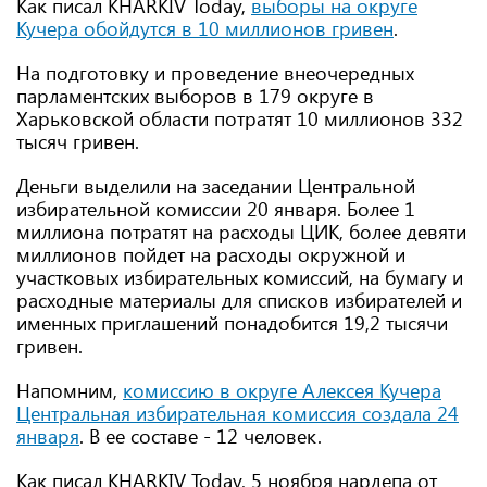
Как писал KHARKIV Today,
выборы на округе
Кучера обойдутся в 10 миллионов гривен
.
На подготовку и проведение внеочередных
парламентских выборов в 179 округе в
Харьковской области потратят 10 миллионов 332
тысяч гривен.
Деньги выделили на заседании Центральной
избирательной комиссии 20 января. Более 1
миллиона потратят на расходы ЦИК, более девяти
миллионов пойдет на расходы окружной и
участковых избирательных комиссий, на бумагу и
расходные материалы для списков избирателей и
именных приглашений понадобится 19,2 тысячи
гривен.
Напомним,
комиссию в округе Алексея Кучера
Центральная избирательная комиссия создала 24
января
. В ее составе - 12 человек.
Как писал KHARKIV Today, 5 ноября нардепа от