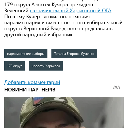
179 округа Алексея Кучера президент
Зеленский
назначил главой Харьковской ОГА
.
Поэтому Кучер сложил полномочия
парламентария и вместо него этот избирательный
округ в Верховной Раде должен представлять
другой народный избранник.
парламентские выборы
Татьяна Егорова-Луценко
179 округ
новости Харькова
Добавить комментарий