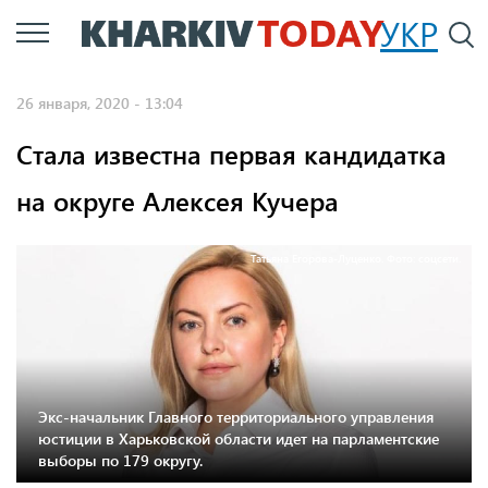
Перейти
УКР
По
к
основному
26 января, 2020 - 13:04
содержанию
Стала известна первая кандидатка
на округе Алексея Кучера
Татьяна Егорова-Луценко. Фото: соцсети.
Экс-начальник Главного территориального управления
юстиции в Харьковской области идет на парламентские
выборы по 179 округу.