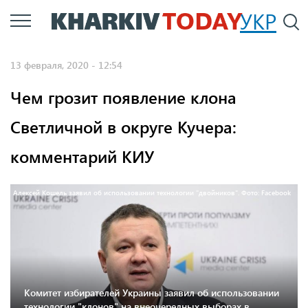
Перейти
УКР
По
к
основному
13 февраля, 2020 - 12:54
содержанию
Чем грозит появление клона
Светличной в округе Кучера:
комментарий КИУ
Алексей Кошель заявил об использовании технологии "двойников". Фото: Facebook
Комитет избирателей Украины заявил об использовании
технологии "клонов" на внеочередных выборах в