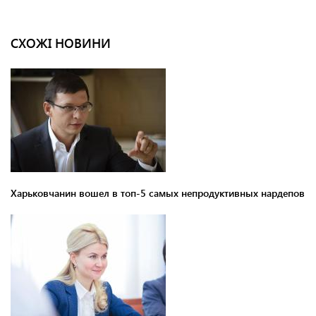
СХОЖІ НОВИНИ
Харьковчанин вошел в топ-5 самых непродуктивных нардепов