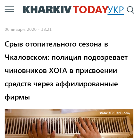
Перейти
УКР
По
к
основному
06 января, 2020 - 18:21
содержанию
Срыв отопительного сезона в
Чкаловском: полиция подозревает
чиновников ХОГА в присвоении
средств через аффилированные
фирмы
Фото: KHARKIV Today