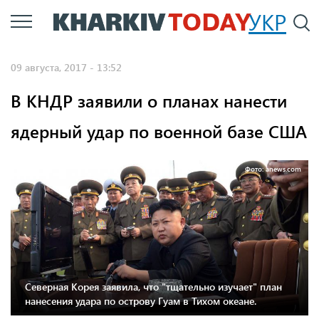
Перейти
УКР
По
к
основному
09 августа, 2017 - 13:52
содержанию
В КНДР заявили о планах нанести
ядерный удар по военной базе США
Фото: anews.com
Северная Корея заявила, что "тщательно изучает" план
нанесения удара по острову Гуам в Тихом океане.