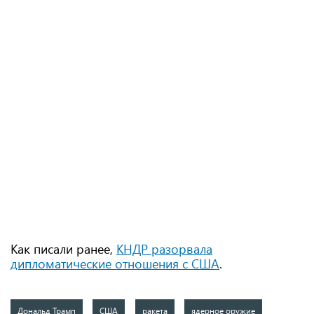
Как писали ранее,
КНДР разорвала
дипломатические отношения с США
.
Дональд Трамп
США
ракета
ядерное оружие