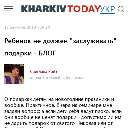
Перейти
УКР
По
к
основному
17 декабря, 2019 - 14:20
содержанию
Ребенок не должен "заслуживать"
подарки - БЛОГ
Светлана Ройз
детский и семейный психолог
О подарках детям на новогодние праздники и
вообще. Практичное. Вчера на семинаре мне
задали вопрос: а если дети себя ведут плохо, если
они вообще не ценят подарки - допустимо ли им
не дарить подарок от святого Николая или от