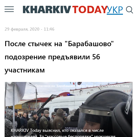
Перейти
УКР
По
к
основному
29 февраля, 2020 - 11:46
содержанию
После стычек на "Барабашово"
подозрение предъявили 56
участникам
Потасовки на "Барабашово". Фото: Богдан Затула/KHARKIV Today
KHARKIV Today выяснил, кто оказался в числе
нарушителей. За "массовые беспорядки" мужчинам