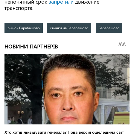
непонятный срок
запретили
движение
транспорта.
рынок Барабашово
стычки на Барабашово
Барабашово