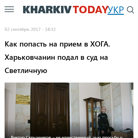
Перейти
УКР
По
к
основному
02 сентября, 2017 - 18:32
содержанию
Как попасть на прием в ХОГА.
Харьковчанин подал в суд на
Светличную
Виктор Скрынников – не единственный, чью просьбу о