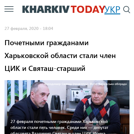
Перейти
УКР
По
к
основному
27 февраля, 2020 - 18:04
содержанию
Почетными гражданами
Харьковской области стали член
ЦИК и Святаш-старший
Володимир Святаш (праворуч). Фото: Харківська облрада
27 февраля почетными гражданами Харьковской
области стали пять человек. Среди них — депутат
облсовета Владимир Святаш и член ЦИК Ирина