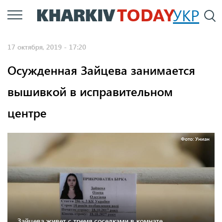
Перейти
УКР
По
к
основному
17 октября, 2019 - 17:20
содержанию
Осужденная Зайцева занимается
вышивкой в исправительном
центре
Фото: Униан
Зайцева живет с тремя соседками в комнате,