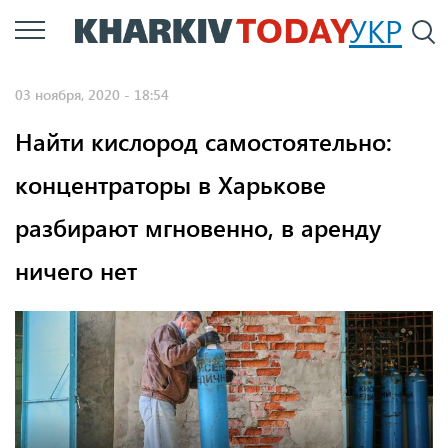
Перейти
УКР
По
к
основному
03 ноября, 2020 - 18:54
содержанию
Найти кислород самостоятельно:
концентраторы в Харькове
разбирают мгновенно, в аренду
ничего нет