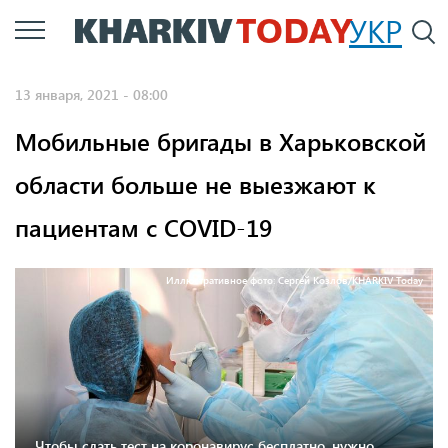
Перейти
УКР
По
к
основному
13 января, 2021 - 08:00
содержанию
Мобильные бригады в Харьковской
области больше не выезжают к
пациентам с COVID-19
Иллюстративное фото: Сергей Козлов/KHARKIV Today
Чтобы сдать тест на коронавирус бесплатно, нужно