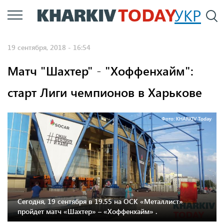
Перейти
УКР
По
к
основному
19 сентября, 2018 - 16:54
содержанию
Матч "Шахтер" - "Хоффенхайм":
старт Лиги чемпионов в Харькове
Фото: KHARKIV Today
Сегодня, 19 сентября в 19.55 на ОСК «Металлист»
пройдет матч «Шахтер» – «Хоффенхайм» .