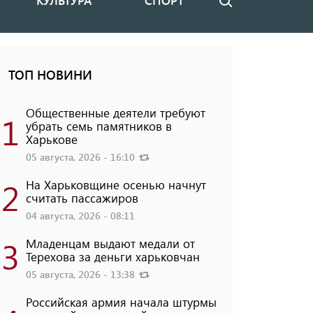
КУЛЬТУРА
СПОРТ
Поиск
ТОП НОВИНИ
Общественные деятели требуют
1
убрать семь памятников в
Харькове
05 августа, 2026 - 16:10
2
На Харьковщине осенью начнут
считать пассажиров
04 августа, 2026 - 08:11
3
Младенцам выдают медали от
Терехова за деньги харьковчан
05 августа, 2026 - 13:38
Российская армия начала штурмы