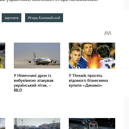
зарплата
Игорь Коломойский