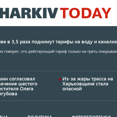
Перейти
к
основному
содержанию
ве в 3,5 раза поднимут тарифы на воду и канал
ях говорят, что действующий тариф только на треть покрывае
мин согласовал
Из-за жары трасса на
начение шестого
Харьковщине стала
стителя Олега
опасной
егубова