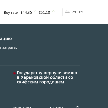
Buy rate:
$44.35
€51.10
29.01°C
up
up
изацию
т затраты.
Государству вернули землю
в Харьковской области со
скифским городищем