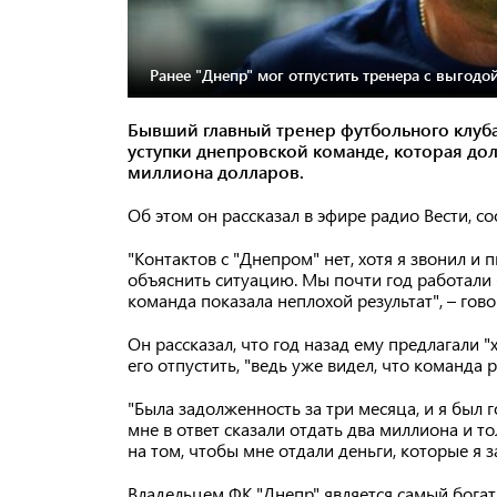
Ранее "Днепр" мог отпустить тренера с выгодой
Бывший главный тренер футбольного клуба
уступки днепровской команде, которая дол
миллиона долларов.
Об этом он рассказал в эфире радио Вести, 
"Контактов с "Днепром" нет, хотя я звонил и 
объяснить ситуацию. Мы почти год работали б
команда показала неплохой результат", – гов
Он рассказал, что год назад ему предлагали 
его отпустить, "ведь уже видел, что команда 
"Была задолженность за три месяца, и я был г
мне в ответ сказали отдать два миллиона и т
на том, чтобы мне отдали деньги, которые я з
Владельцем ФК "Днепр" является самый бога