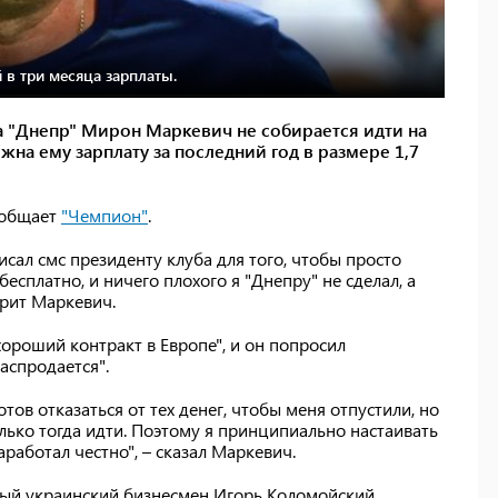
 в три месяца зарплаты.
 "Днепр" Мирон Маркевич не собирается идти на
жна ему зарплату за последний год в размере 1,7
сообщает
"Чемпион"
.
писал смс президенту клуба для того, чтобы просто
есплатно, и ничего плохого я "Днепру" не сделал, а
орит Маркевич.
"хороший контракт в Европе", и он попросил
распродается".
отов отказаться от тех денег, чтобы меня отпустили, но
олько тогда идти. Поэтому я принципиально настаивать
аработал честно", – сказал Маркевич.
тый украинский бизнесмен Игорь Коломойский.