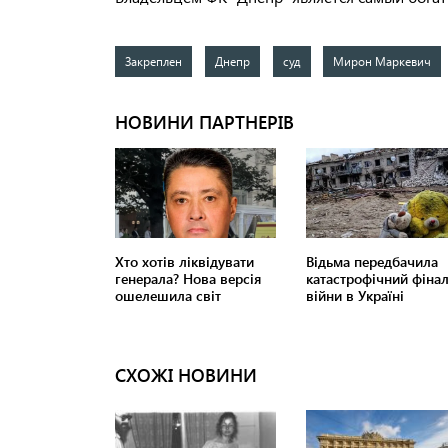
Закреплен
Днепр
суд
Мирон Маркевич
СХОЖІ НОВИНИ