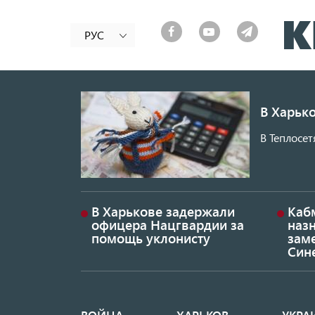
РУС
В Харько
В Теплосет
В Харькове задержали
Каб
офицера Нацгвардии за
наз
помощь уклонисту
заме
Син