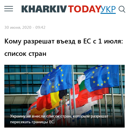
Перейти
УКР
По
к
основному
30 июня, 2020 - 09:42
содержанию
Кому разрешат въезд в ЕС с 1 июля:
список стран
Украину не внесли список стран, которым разрешат
пересекать границы ЕС.