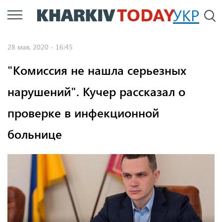
Перейти
УКР
По
к
основному
28 мая, 2020 - 16:45
содержанию
"Комиссия не нашла серьезных
нарушений". Кучер рассказал о
проверке в инфекционной
больнице