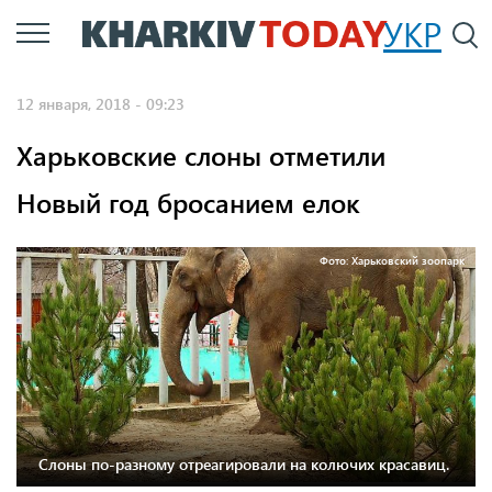
Перейти
УКР
По
к
основному
12 января, 2018 - 09:23
содержанию
Харьковские слоны отметили
Новый год бросанием елок
Фото: Харьковский зоопарк
Слоны по-разному отреагировали на колючих красавиц.