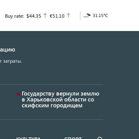
Buy rate:
$44.35
€51.10
31.15°C
up
up
изацию
т затраты.
Государству вернули землю
в Харьковской области со
скифским городищем