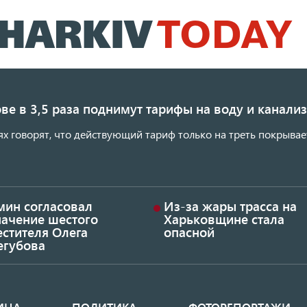
Перейти
к
основному
содержанию
ве в 3,5 раза поднимут тарифы на воду и канал
ях говорят, что действующий тариф только на треть покрывае
мин согласовал
Из-за жары трасса на
начение шестого
Харьковщине стала
стителя Олега
опасной
егубова