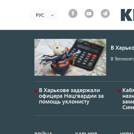
РУС
В Харько
В Теплосет
В Харькове задержали
Каб
офицера Нацгвардии за
наз
помощь уклонисту
заме
Син