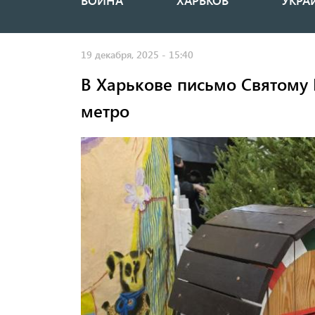
ВОЙНА
ХАРЬКОВ
УКРА
Основная
навигация
19 декабря, 2025 - 15:40
В Харькове письмо Святому
метро