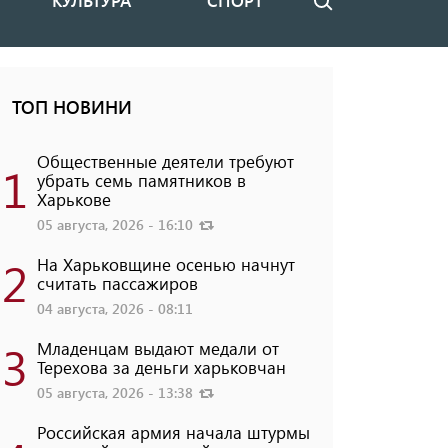
КУЛЬТУРА
СПОРТ
Поиск
ТОП НОВИНИ
Общественные деятели требуют
1
убрать семь памятников в
Харькове
05 августа, 2026 - 16:10
2
На Харьковщине осенью начнут
считать пассажиров
04 августа, 2026 - 08:11
3
Младенцам выдают медали от
Терехова за деньги харьковчан
05 августа, 2026 - 13:38
Российская армия начала штурмы