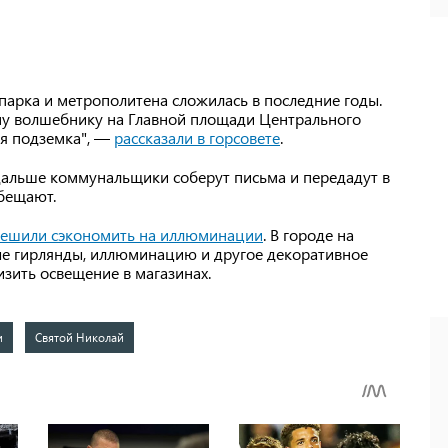
парка и метрополитена сложилась в последние годы.
му волшебнику на Главной площади Центрального
ая подземка", —
рассказали в горсовете
.
 дальше коммунальщики соберут письма и передадут в
бещают.
решили сэкономить на иллюминации
. В городе на
ые гирлянды, иллюминацию и другое декоративное
зить освещение в магазинах.
и
Святой Николай