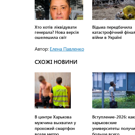
Автор:
Елена Павленко
СХОЖІ НОВИНИ
В центре Харькова
Вступление-2026: как
мужчина выхватил у
харьковские
прохожей смартфон
университеты получ
возле метро
больше всего