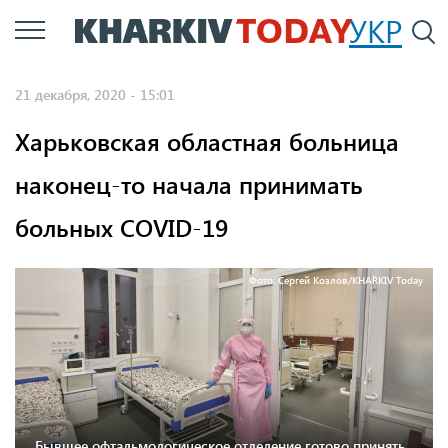
Перейти
УКР
По
к
основному
21 декабря, 2020 - 15:01
содержанию
Харьковская областная больница
наконец-то начала принимать
больных COVID-19
Фото: Сергей Козлов/KHARKIV Today
Бывшее офтальмологическое отделение готово принять