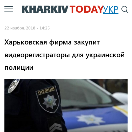
Перейти
УКР
По
к
основному
22 ноября, 2018 - 14:25
содержанию
Харьковская фирма закупит
видеорегистраторы для украинской
полиции