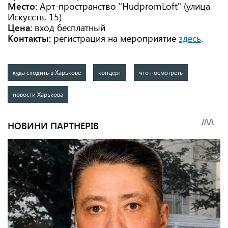
Место:
Арт-пространство "HudpromLoft" (улица
Искусств, 15)
Цена:
вход
бесплатный
Контакты:
регистрация на мероприятие
здесь
.
куда сходить в Харькове
концерт
что посмотреть
новости Харькова