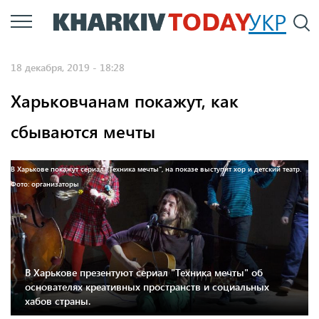
Перейти
УКР
По
к
основному
18 декабря, 2019 - 18:28
содержанию
Харьковчанам покажут, как
сбываются мечты
В Харькове покажут сериал "Техника мечты", на показе выступит хор и детский театр.
Фото: организаторы
В Харькове презентуют сериал "Техника мечты" об
основателях креативных пространств и социальных
хабов страны.