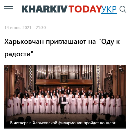
Перейти
УКР
По
к
основному
14 июня, 2021 - 21:30
содержанию
Харьковчан приглашают на "Оду к
радости"
В четверг в Харьковской филармонии пройдет концерт.