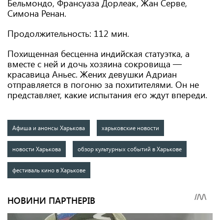
Бельмондо, Франсуаза Дорлеак, Жан Серве,
Симона Ренан.
Продолжительность: 112 мин.
Похищенная бесценна индийская статуэтка, а
вместе с ней и дочь хозяина сокровища —
красавица Аньес. Жених девушки Адриан
отправляется в погоню за похитителями. Он не
представляет, какие испытания его ждут впереди.
Афиша и анонсы Харькова
харьковские новости
новости Харькова
обзор культурных событий в Харькове
фестиваль кино в Харькове