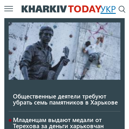
Перейти
УКР
По
к
основному
содержанию
Общественные деятели требуют
убрать семь памятников в Харькове
Младенцам выдают медали от
Терехова за деньги харьковчан