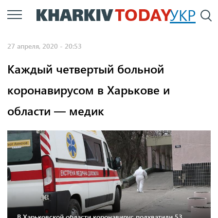
Перейти
УКР
По
к
основному
27 апреля, 2020 - 20:53
содержанию
Каждый четвертый больной
коронавирусом в Харькове и
области — медик
В Харьковской области коронавирус подхватили 53