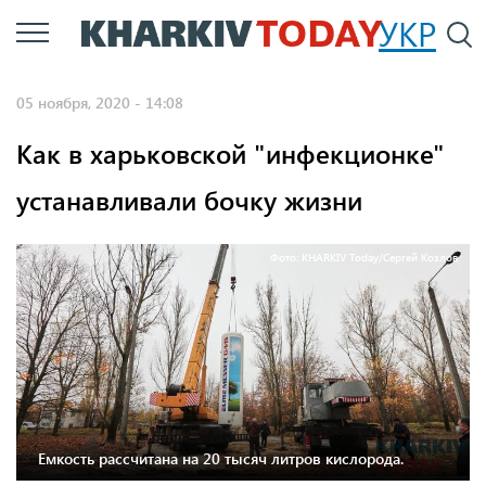
Перейти
УКР
По
к
основному
05 ноября, 2020 - 14:08
содержанию
Как в харьковской "инфекционке"
устанавливали бочку жизни
Фото: KHARKIV Today/Сергей Козлов
Емкость рассчитана на 20 тысяч литров кислорода.