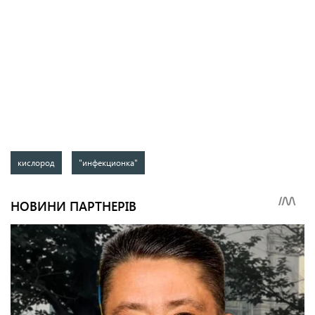
кислород
"инфекционка"