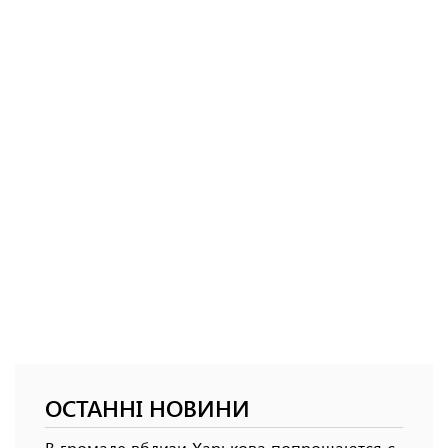
ОСТАННІ НОВИНИ
В громаде вблизи Харькова попрощаются с