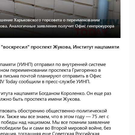
ешение Харьковского горсовета о переименовании
кова. Аналогичные заявления получит Офис генпрокурора
т "воскресил" проспект Жукова, Институт нацпамяти
 памяти (УИНП) отправил по внутренней системе
нном переименовании проспекта Григоренко в
ва письма почтой планируют отправить в Офис
V Today сообщили в пресс-службе УИНП.
итута нацпамяти Богданом Короленко. Он еще раз
должно быть проспекта имени Жукова.
ствовать обострению общественно-политической
. Также мы все знаем, что в этом году — 75 лет с
 победы над нацизмом. Мы все помним заявление
 победили бы и сами во Второй мировой войне, без
ерация, тогдашняя еще Советская Российская