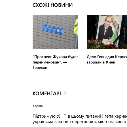
СХОЖІ НОВИНИ
"Проспект Жукова будет
Дело Геннадия Керне
переименован", —
забрали в Киев
Терехов
КОМЕНТАРI: 1
Харків
Підтримую УІНП в цьому питанні ! гепа хeрнe
українські закони і перетворює місто на свою