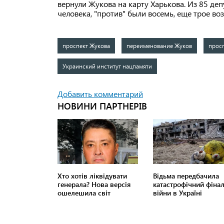
вернули Жукова на карту Харькова. Из 85 депу
человека, "против" были восемь, еще трое во
проспект Жукова
переименование Жуков
просп
Украинский институт нацпамяти
Добавить комментарий