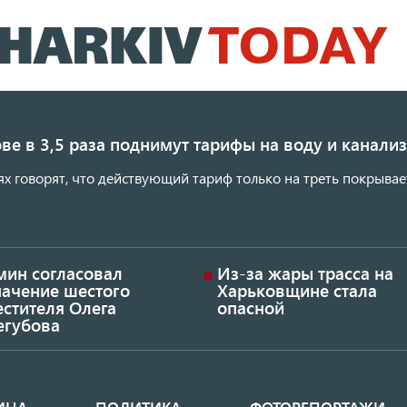
Перейти
к
основному
содержанию
ве в 3,5 раза поднимут тарифы на воду и канал
ях говорят, что действующий тариф только на треть покрывае
мин согласовал
Из-за жары трасса на
начение шестого
Харьковщине стала
стителя Олега
опасной
егубова