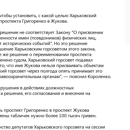
чтобы установить, с какой целью Харьковский
проспекта Григоренко в Жукова.
решение не соответствует Закону "О присвоении
енности имен (псевдонимов) физических лиц,
т исторических событий". Но это решение
ушение Харьковским горсоветом этого закона,
е же решение о переименовании проспекта
енено судом, Харьковский горсовет подавал
 то, что имя Жукова нельзя присваивать объектам
ий горсовет через полгода опять принимает это
правоохранительным органам", — пояснил Короленко.
арушения в действиях должностных
а решения, его согласования и внесения на
ь проспект Григоренко в проспект Жукова
амены табличек нужно более 100 тысяч гривен.
ство депутатов Харьковского горсовета на сессии