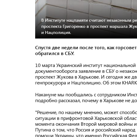
В Институте нацпамяти считают незаконным р
проспекта Григоренко в проспект маршала Жу
и Нацполиция.
Спустя две недели после того, как горсове
обратился в СБУ.
10 марта Украинский институт национальной
документооборота заявление в СБУ о незако
проспект Жукова в Харькове. И сегодня же д
генпрокурора и Нацполицию. Об этом KHARKI
Накануне мы пообщались с сотрудником Инст
подробно рассказал, почему в Харькове не 
"Решение, по нашему мнению, может способ
ситуации в прифронтовой Харьковской области
момента окончания Второй мировой войны и
Путина о том, что Россия и российский народ
помощи Украины, что именно Российская Фед