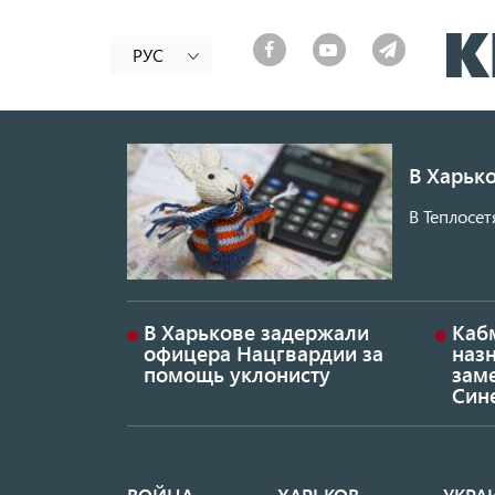
РУС
В Харько
В Теплосет
В Харькове задержали
Каб
офицера Нацгвардии за
наз
помощь уклонисту
заме
Син