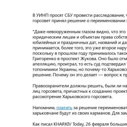
В УИНП просят СБУ провести расследование, 
горсовет принял решение о переименовании 
"Даже невооруженным глазом видно, что это 
юридическим лицам и объектам права собств
юбилейных и праздничных дат, названий и да
принимается, более того, это уже второе нар
поскольку в прошлом году принималось тако
Григоренко в проспект Жукова. Оно было отм
апелляцию, проиграл, то есть суд подтвердил
топонимики Украины, но почему-то Харьковск
решение. Почему он это делает — вопрос к 
Правоохранители должны решить, были ли н
лиц горсовета, причастных к созданию проект
рассмотрение Харьковского горсовета.
Напомним,
платить
за решение переименоват
харьковчане будут из своих карманов. Для з
Как писал KHARKIV Today, 26 февраля большин