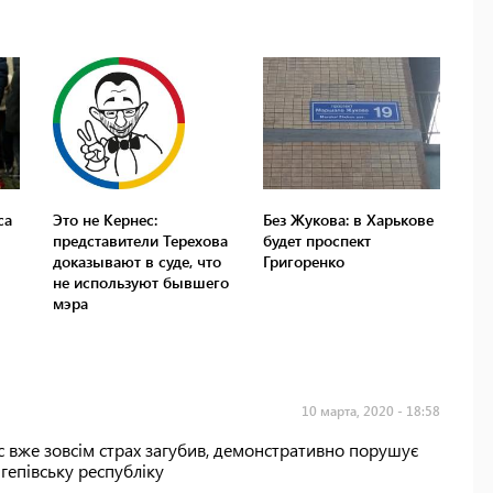
са
Это не Кернес:
Без Жукова: в Харькове
представители Терехова
будет проспект
доказывают в суде, что
Григоренко
не используют бывшего
мэра
10 марта, 2020 - 18:58
c вже зовсім страх загубив, демонстративно порушує
 гепівську республіку