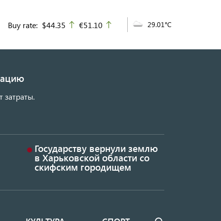
Buy rate:
$44.35
€51.10
29.01°C
up
up
изацию
т затраты.
Государству вернули землю
в Харьковской области со
скифским городищем