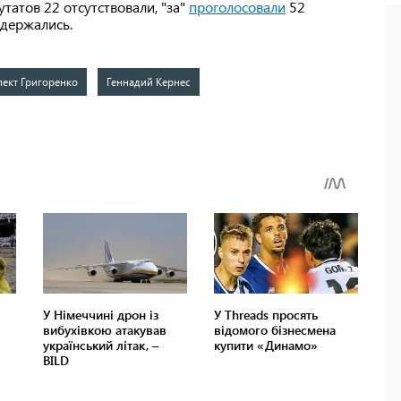
татов 22 отсутствовали, "за"
проголосовали
52
здержались.
ект Григоренко
Геннадий Кернес