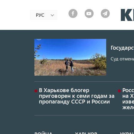
РУС
Государ
Суд отмен
В Харькове блогер
Росс
приговорен к семи годам за
на 
пропаганду СССР и России
изве
жел