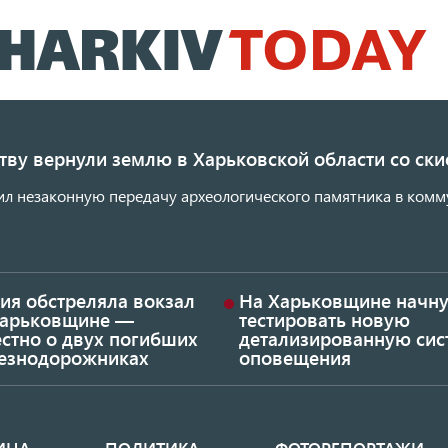
Перейти
к
основному
содержанию
ству вернули землю в Харьковской области со с
ил незаконную передачу археологического памятника в комм
ия обстреляла вокзал
На Харьковщине начну
Харьковщине —
тестировать новую
стно о двух погибших
детализированную сис
езнодорожниках
оповещения