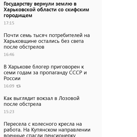
Государству вернули землю в
Харьковской области со скифским
городищем
17:15
Почти семь тысяч потребителей на
Харьковщине остались без света
после обстрелов
16:46
В Харькове блогер приговорен к
семи годам за пропаганду СССР и
России
16:09
Как выглядит вокзал в Лозовой
после обстрела
15:23
Пересела с колесного кресла на
работа. На Купянском направлении
военные спасли пенсионерку