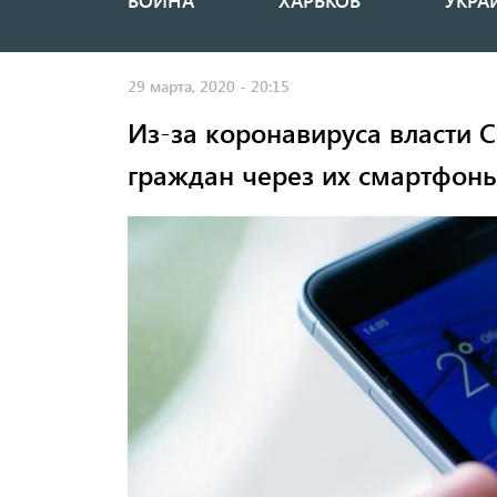
ВОЙНА
ХАРЬКОВ
УКРА
Основная
навигация
29 марта, 2020 - 20:15
Из-за коронавируса власти 
граждан через их смартфон