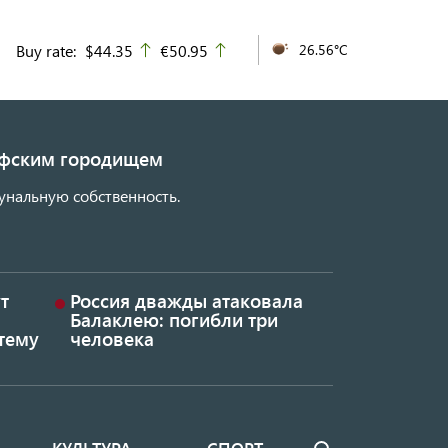
Buy rate:
$44.35
€50.95
26.56°C
up
up
кифским городищем
унальную собственность.
т
Россия дважды атаковала
Балаклею: погибли три
тему
человека