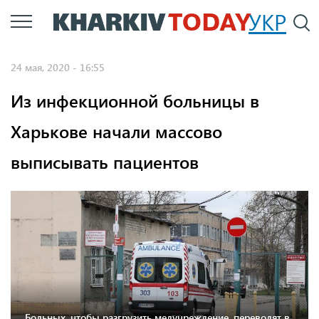
Перейти
УКР
По
к
основному
24 мая, 2020 - 16:55
содержанию
Из инфекционной больницы в
Харькове начали массово
выписывать пациентов
Больных, чтобы разгрузить медучреждение, переводят в