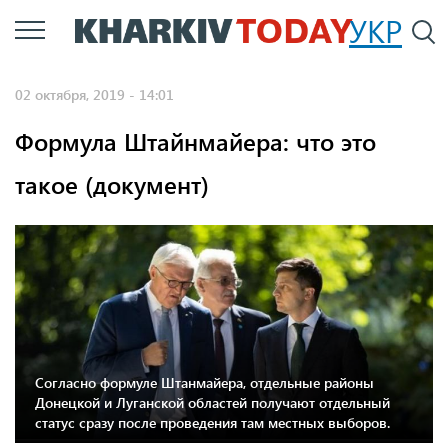
Перейти
УКР
По
к
основному
02 октября, 2019 - 14:01
содержанию
Формула Штайнмайера: что это
такое (документ)
Соглаcно формуле Штанмайера, отдельные районы
Донецкой и Луганской областей получают отдельный
статус сразу после проведения там местных выборов.