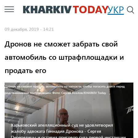
Перейти
УКР
По
к
основному
09 декабря, 2019 - 14:21
содержанию
Дронов не сможет забрать свой
автомобиль со штрафплощадки и
продать его
Дронов не сможет продать автомобиль на запчасти, чтобы погасить долги перед
родственниками пострадавших. Фото: Сергей Козлов/KHARKIV Today.
Харьковский апелляционный суд не удовлетворил
жалобу адвоката Геннадия Дронова - Сергея
Перепелицы и оставил приговор суда первой инстанции