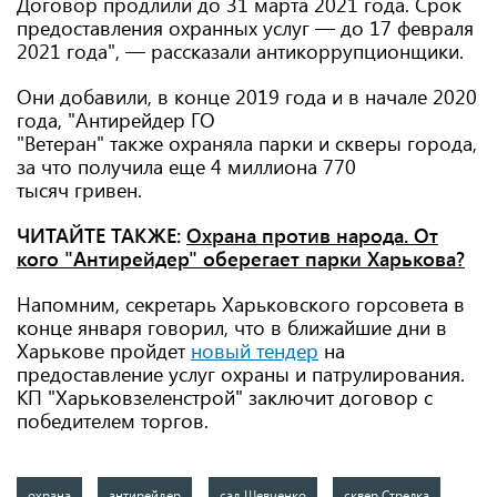
Договор продлили до 31 марта 2021 года. Срок
предоставления охранных услуг — до 17 февраля
2021 года", — рассказали антикоррупционщики.
Они добавили, в конце 2019 года и в начале 2020
года, "Антирейдер ГО
"Ветеран" также охраняла парки и скверы города,
за что получила еще 4 миллиона 770
тысяч гривен.
ЧИТАЙТЕ ТАКЖЕ:
Охрана против народа. От
кого "Антирейдер" оберегает парки Харькова?
Напомним, секретарь Харьковского горсовета в
конце января говорил, что в ближайшие дни в
Харькове пройдет
новый тендер
на
предоставление услуг охраны и патрулирования.
КП "Харьковзеленстрой" заключит договор с
победителем торгов.
охрана
антирейдер
сад Шевченко
сквер Стрелка