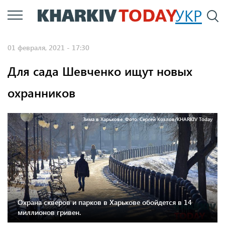
Перейти
УКР
По
к
основному
01 февраля, 2021 - 17:30
содержанию
Для сада Шевченко ищут новых
охранников
Зима в Харькове. Фото: Сергей Козлов/KHARKIV Today
Охрана скверов и парков в Харькове обойдется в 14
миллионов гривен.